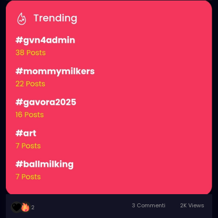
3 Commenti
2K Views
2