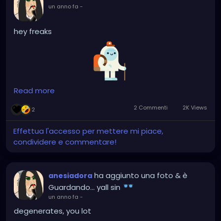
un anno fa
-
hey freaks
Read more
2 Commenti
2K Views
2
Effettua l'accesso per mettere mi piace,
condividere e commentare!
ha aggiunto una foto
& è
anesiadora
Guardando... yall sin
un anno fa
-
degenerates, you lot