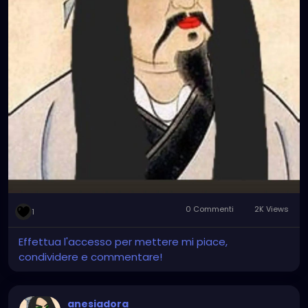
0 Commenti
2K Views
1
Effettua l'accesso per mettere mi piace,
condividere e commentare!
anesiadora