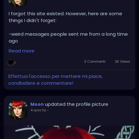
I forgot this site existed. However, here are some
things I didn't forget:
-weird messages people sent me from a long time
ago
-weird messages people sent me from a long time
Read more
ago that were incredibly inappropriate, very specific,
and written in a distinctive style
2 Commenti
2K Views
1
-if you send someone a friend request they will
receive an email
Effettua l'accesso per mettere mi piace,
-if you cancel the friend request it does not delete
condividere e commentare!
the email
Leave me alone
updated the profile picture
Moon
4 anni fa
-