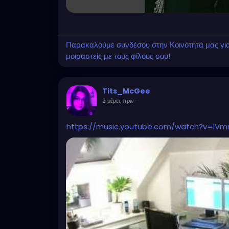
Παρακαλούμε συνδέσου στην Κοινότητά μας για ν
μοιραστείς με τους φίλους σου!
Tits_McGee
2 μέρες πριν
-
https://music.youtube.com/watch?v=lV