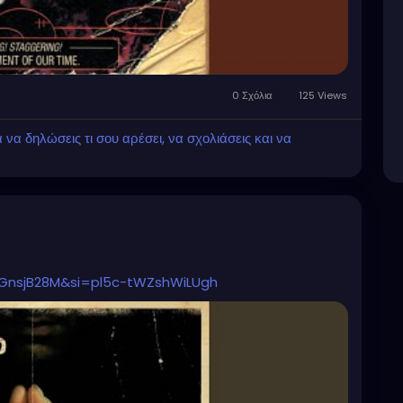
0 Σχόλια
125 Views
α δηλώσεις τι σου αρέσει, να σχολιάσεις και να
gGnsjB28M&si=pl5c-tWZshWiLUgh