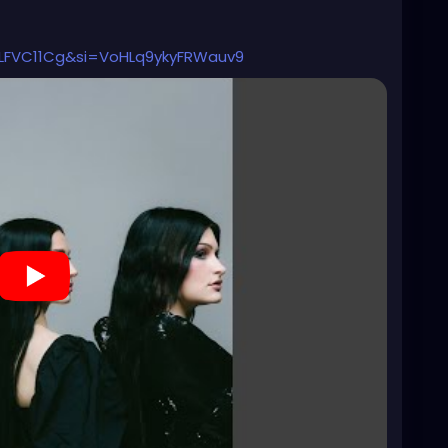
FLFVC11Cg&si=VoHLq9ykyFRWauv9