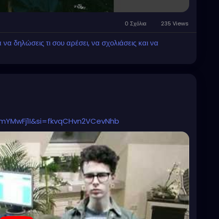
0 Σχόλια
235 Views
α δηλώσεις τι σου αρέσει, να σχολιάσεις και να
mmYMwFj1I&si=fkvqCHvn2VCevNhb