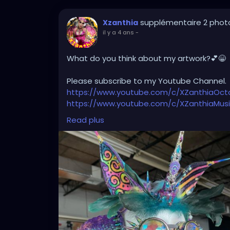
supplémentaire 2 phot
Xzanthia
il y a 4 ans
-
What do you think about my artwork?💕😁
Please subscribe to my Youtube Channel.
https://www.youtube.com/c/XZanthiaOc
https://www.youtube.com/c/XZanthiaMus
And please follow me on my social media 
Read plus
https://linktr.ee/xzanthiaadventure
https://www.tiktok.com/@
xzanthia.octos
https://www.facebook.com/XZanthiaOct
https://twitter.com/XZanthiaDOTcom
https://www.instagram.com/xzanthiaadve
Thank you sooooooooooooooo much!🌸💕
#tattooedcommunity
#tattooedmodels
#tattooedladies
#tattooedhotties
#tat
#tattooed_body_art
#tattooedgirlsofig