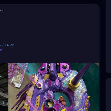
os
toshroom
ic
account.
hroom?lang=en
oshroom
nture/
💜☺️⭐️
#tattooedandfit
#tattooedpinup
tooedandsexy
#tattooedmoms
#tattooedyogi
#tattooedgirlsdoitbetter