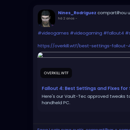
compartilhou u
Nines_Rodriguez
há 2 anos
-
#videogames
#videogaming
#fallout4
#
https://overkill.wtf/best-settings-fallou
OVERKILL.WTF
Fallout 4: Best Settings and Fixes fo
Here's our Vault-Tec approved tweaks to
handheld PC.
Faça Login para curtir, compartilhar e com