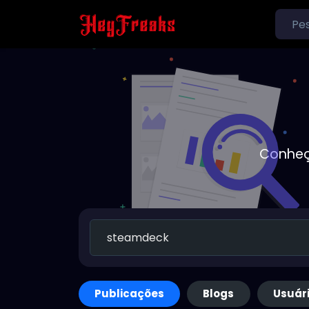
Conheç
Publicações
Blogs
Usuár