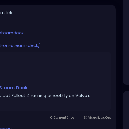
m link
steamdeck
t-4-on-steam-deck/
r Steam Deck
 get Fallout 4 running smoothly on Valve's
0 Comentários
3K Visualizações
entar!