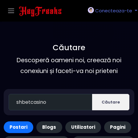
Conecteaza-te
Căutare
Descoperă oameni noi, creează noi
conexiuni și faceti-va noi prieteni
Căutare
Postari
Blogs
Utilizatori
Pagini