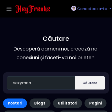
Conecteaza-te
Căutare
Descoperă oameni noi, creează noi
conexiuni și faceti-va noi prieteni
Căutare
Postari
Blogs
Utilizatori
Pagini