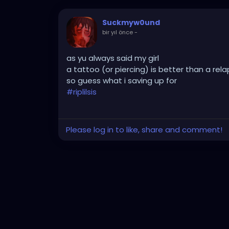
Suckmyw0und
bir yıl önce
-
as yu always said my girl
a tattoo (or piercing) is better than a rel
so guess what i saving up for
#riplilsis
Please log in to like, share and comment!