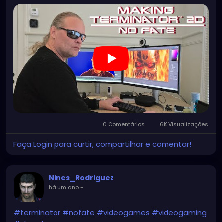
0 Comentários
6K Visualizações
Faça Login para curtir, compartilhar e comentar!
Nines_Rodriguez
há um ano
-
#terminator
#nofate
#videogames
#videogaming