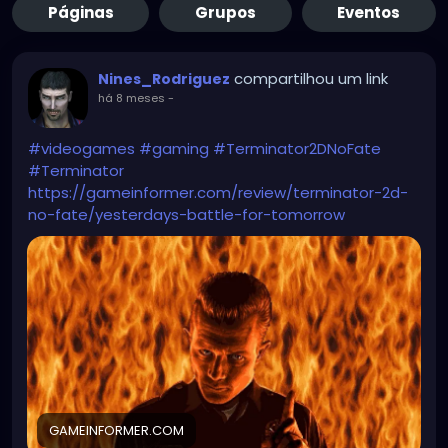
Páginas
Grupos
Eventos
compartilhou um link
Nines_Rodriguez
há 8 meses
-
#videogames
#gaming
#Terminator2DNoFate
#Terminator
https://gameinformer.com/review/terminator-2d-
no-fate/yesterdays-battle-for-tomorrow
GAMEINFORMER.COM