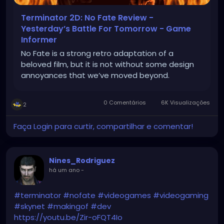
Terminator 2D: No Fate Review -
Yesterday’s Battle For Tomorrow - Game
Informer
No Fate is a strong retro adaptation of a
beloved film, but it is not without some design
annoyances that we’ve moved beyond.
0 Comentários
6K Visualizações
2
Faça Login para curtir, compartilhar e comentar!
Nines_Rodriguez
há um ano
-
#terminator
#nofate
#videogames
#videogaming
#skynet
#makingof
#dev
https://youtu.be/Zir-oFQT4Io