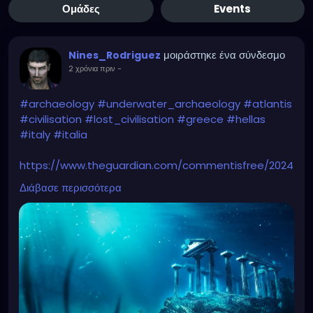
Ομάδες
Events
μοιράστηκε ένα σύνδεσμο
Nines_Rodriguez
2 χρόνια πριν
-
#archaeology
#underwater_archaeology
#atlantis
#civilisation
#lost_civilisation
#greece
#hellas
#italy
#italia
https://www.theguardian.com/commentisfree/2024
/apr/28/lost-civilisations-make-good-tv-ancient-
Διάβασε περισσότερα
apocalypse-but-archaeology-real-stories-hold-
far-more-wonder