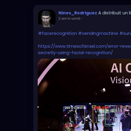
A distribuit un l
Nines_Rodriguez
2 ani în urmă
-
#facerecognition
#vendingmachine
#surv
https://www.timesofisrael.com/error-rev
secretly-using-facial-recognition/