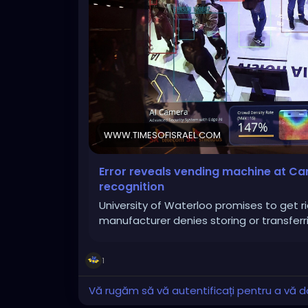
WWW.TIMESOFISRAEL.COM
Error reveals vending machine at Can
recognition
University of Waterloo promises to get r
manufacturer denies storing or transferr
1
Vă rugăm să vă autentificați pentru a vă do