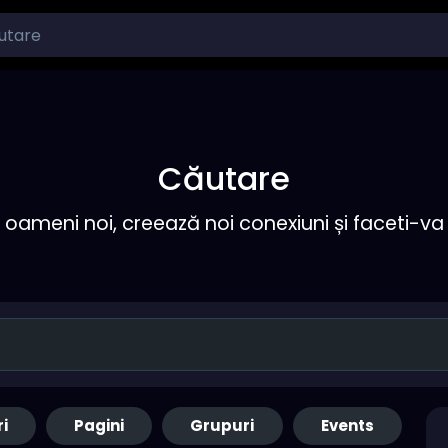
Căutare
ameni noi, creează noi conexiuni și faceti-va 
ri
Pagini
Grupuri
Events