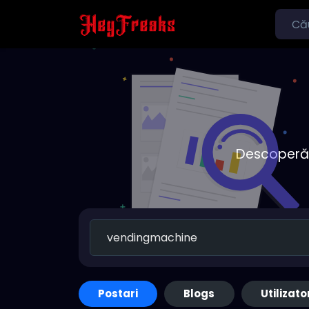
Descoperă o
Postari
Blogs
Utilizato