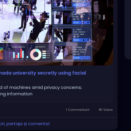
ada university secretly using facial
id of machines amid privacy concerns;
ing information
1 Commentarii
4K Views
ri, partaja și comenta!