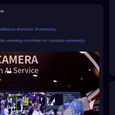
ink
eillance
#ontario
#university
eals-vending-machine-at-canada-university-