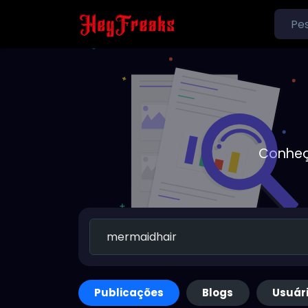
Conheç
Publicações
Blogs
Usuár