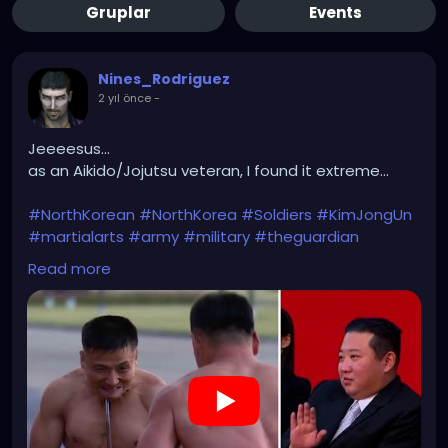
Gruplar
Events
Nines_Rodriguez
2 yıl önce
-
Jeeeesus...
as an Aikido/Jojutsu veteran, I found it extreme...
#NorthKorean
#NorthKorea
#Soldiers
#KimJongUn
#martialarts
#army
#military
#theguardian
Read more
https://youtu.be/4-x1LPskvJc