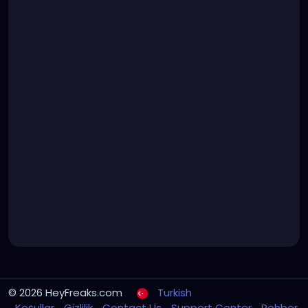
© 2026 HeyFreaks.com
Turkish
Koşullar
Gizlilik
Contact Us
Support Center
Rehber