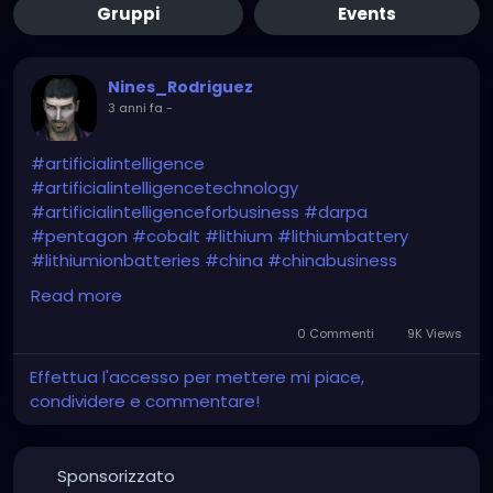
Gruppi
Events
Nines_Rodriguez
3 anni fa
-
#artificialintelligence
#artificialintelligencetechnology
#artificialintelligenceforbusiness
#darpa
#pentagon
#cobalt
#lithium
#lithiumbattery
#lithiumionbatteries
#china
#chinabusiness
#chinaeconomy
#chinamarket
#dod
#usa
Read more
#criticalminerals
#criticalmaterials
#criticalmetals
#criticalrawmaterials
0 Commenti
9K Views
Effettua l'accesso per mettere mi piace,
https://www.usnews.com/news/technology/articles
condividere e commentare!
/2024-01-29/pentagon-plans-ai-based-program-
to-estimate-prices-for-critical-minerals
Sponsorizzato