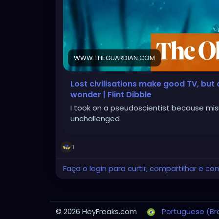
WWW.THEGUARDIAN.COM
Lost civilisations make good TV, but 
wonder | Flint Dibble
I took on a pseudoscientist because mis
unchallenged
1
Faça o login para curtir, compartilhar e co
© 2026 HeyFreaks.com
Portuguese (Bra