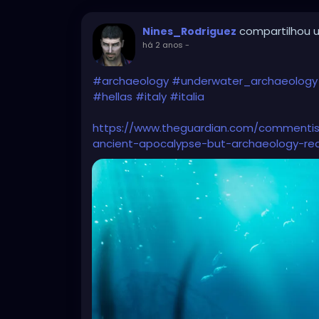
compartilhou u
Nines_Rodriguez
há 2 anos
-
#archaeology
#underwater_archaeology
#hellas
#italy
#italia
https://www.theguardian.com/commentisf
ancient-apocalypse-but-archaeology-rea