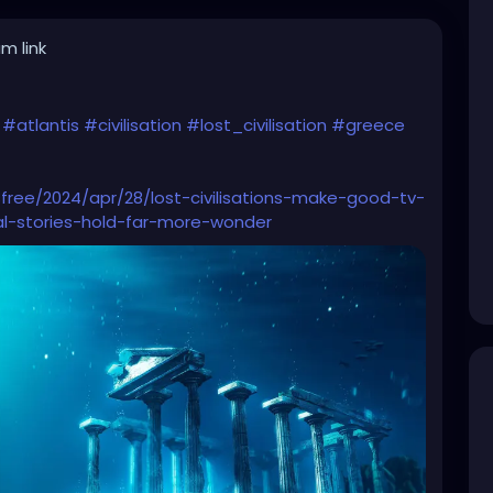
m link
#atlantis
#civilisation
#lost_civilisation
#greece
ree/2024/apr/28/lost-civilisations-make-good-tv-
l-stories-hold-far-more-wonder