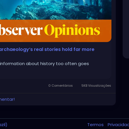
archaeology’s real stories hold far more
information about history too often goes
0 Comentários
5KB Visualizações
mentar!
zil)
Termos
Privacid