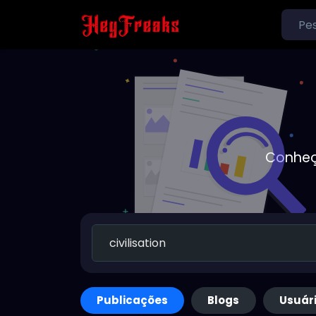
Conheç
Publicações
Blogs
Usuár