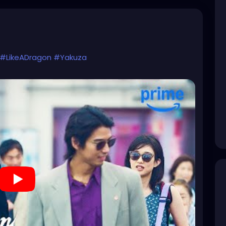
#LikeADragon
#Yakuza