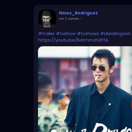
Nines_Rodriguez
vor 2 Jahren
-
#trailer
#tvshow
#tvshows
#LikeaDrgaon
https://youtu.be/B4tmmzh2PfA