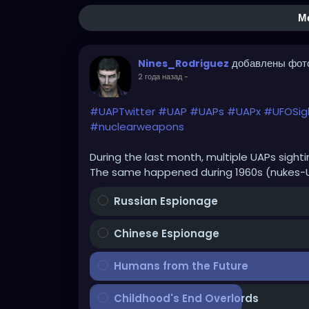
М
добавлены фот
Nines_Rodriguez
2 года назад
-
#UAPTwitter
#UAP
#UAPs
#UAPx
#UFOSig
#nuclearweapons
During the last month, multiple UAPs sighting
The same happened during 1960s (nukes-UF
Russian Espionage
Chinese Espionage
Humans from the Future
Childhood's End Overlords