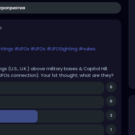
ероприятия
о
htings
#UFOx
#UFOs
#UFOSighting
#nukes
s (U.S., U.K.) above military bases & Capitol Hill.
Os connection). Your 1st thought; what are they?
0
0
2
1