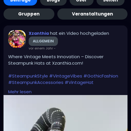
Gruppen
Veranstaltungen
hat ein Video hochgeladen
Xzanthia
ALLGEMEIN
vor einem Jahr
-
Where Vintage Meets Innovation – Discover
Steampunk Hats at Xzanthia.com!
#SteampunkStyle
#VintageVibes
#GothicFashion
#SteampunkAccessories
#VintageHat
#AlternativeFashion
#TimelessElegance
Mehr lesen
#SteampunkFashion
#RetroStyle
#VictorianVibes
#CosplayFashion
#UniqueHeadwear
#FuturisticVintage