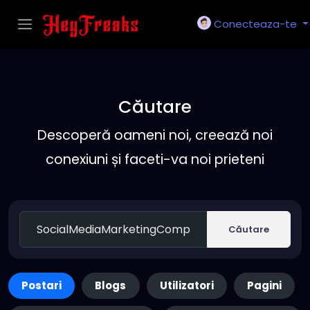
Conecteaza-te
Căutare
Descoperă oameni noi, creează noi
conexiuni și faceti-va noi prieteni
Căutare
Postari
Blogs
Utilizatori
Pagini