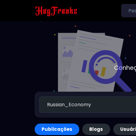
Conheç
Publicações
Blogs
Usuár