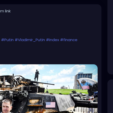
m link
#Putin
#Vladimir_Putin
#index
#finance
central-asia/article/3268984/world-bank-
ar-driven-economy-grows