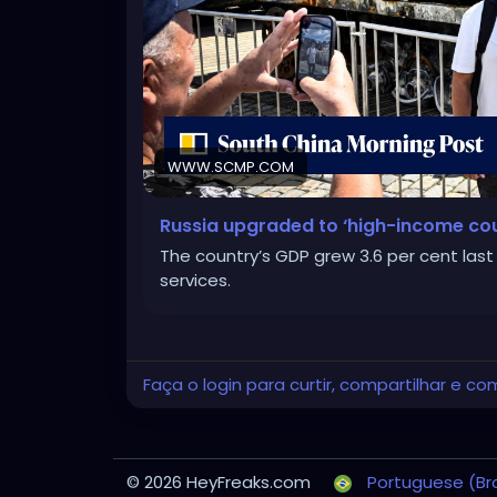
WWW.SCMP.COM
Russia upgraded to ‘high-income co
The country’s GDP grew 3.6 per cent las
services.
Faça o login para curtir, compartilhar e co
© 2026 HeyFreaks.com
Portuguese (Bra