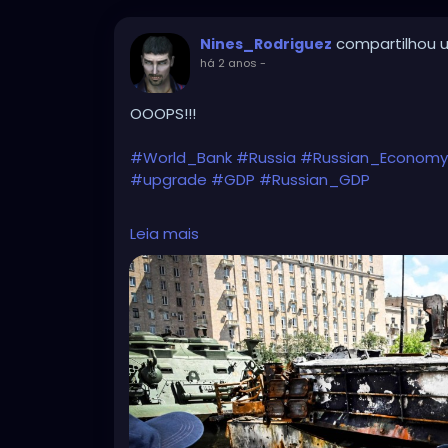
compartilhou u
Nines_Rodriguez
há 2 anos
-
OOOPS!!!
#World_Bank
#Russia
#Russian_Economy
#upgrade
#GDP
#Russian_GDP
https://www.scmp.com/news/world/russia-
Leia mais
upgrades-russia-high-income-country-w