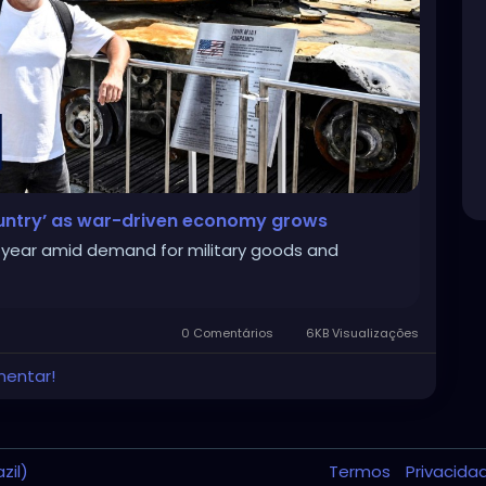
untry’ as war-driven economy grows
t year amid demand for military goods and
0 Comentários
6KB Visualizações
mentar!
zil)
Termos
Privacid