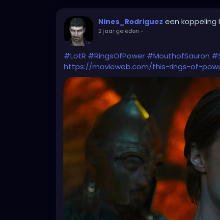
een koppeling
Nines_Rodriguez
2 jaar geleden
-
#LotR
#RingsOfPower
#MouthofSauron
#
https://movieweb.com/this-rings-of-pow