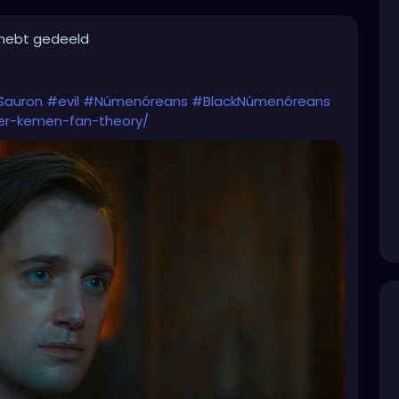
 hebt gedeeld
Sauron
#evil
#Númenóreans
#BlackNúmenóreans
er-kemen-fan-theory/