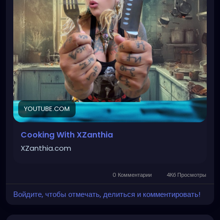
accompany your existential crisis. Whether it’s
carcass cookies, doom brownies, battered breads,
crazy chips, or forbidden frozen treats, I’m always
experimenting with disturbingly healthier ways to
satisfy your dark cravings. Which recipe should I
make next?
#HealthyRecipes
#HealthyEating
#CleanEating
#HealthyDesserts
#HealthyBaking
YOUTUBE.COM
Cooking With XZanthia
XZanthia.com
0 Комментарии
4Кб Просмотры
Войдите, чтобы отмечать, делиться и комментировать!