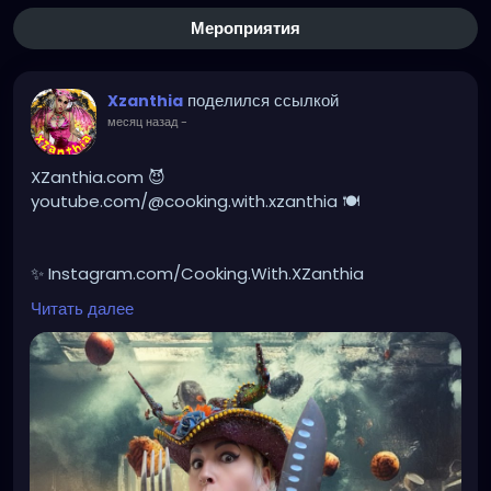
Мероприятия
поделился ссылкой
Xzanthia
месяц назад
-
XZanthia.com 😈
youtube.com/@cooking.with.xzanthia 🍽️
✨ Instagram.com/Cooking.With.XZanthia
Читать далее
🥕 facebook.com/Cooking.With.XZanthia
Healthy doesn’t have to be boring, it can be creepy!
I love creating unique recipes made with real spooky
ingredients, packed with devilish flavor, and simple
enough to enjoy any day of the week to