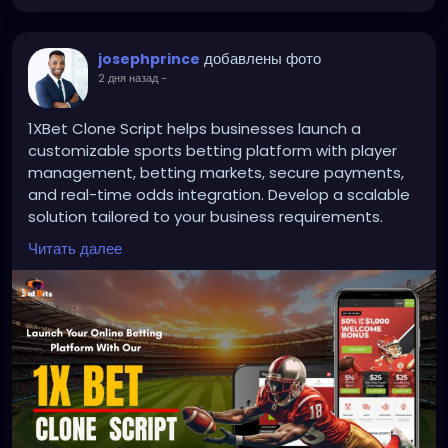
Speel bovendien altijd verantwoord en stel vooraf
een budget vast.
добавлены фото
josephprince
2 дня назад
-
1XBet Clone Script helps businesses launch a
customizable sports betting platform with player
management, betting markets, secure payments,
and real-time odds integration. Develop a scalable
solution tailored to your business requirements.
Читать далее
To Know More:
https://bidbits.org/blog/1xbet-clone-
script
Any queries?
Contact: +91 90805 94078
Mail: business@bidbits.org