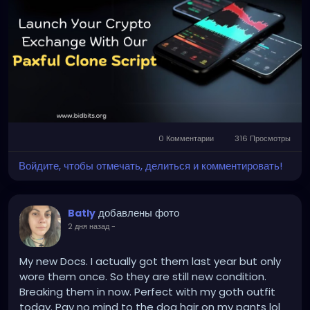
Any queries?
Contact: +91 90805 94078
Mail: business@bidbits.org
#paxfulclonescript
#p2pcryptoexchange
#cryptoexchange
#cryptotrading
#blockchaindevelopment
#web3
#digitalassets
0 Комментарии
316 Просмотры
#cryptoplatform
Войдите, чтобы отмечать, делиться и комментировать!
добавлены фото
Batly
2 дня назад
-
My new Docs. I actually got them last year but only
wore them once. So they are still new condition.
Breaking them in now. Perfect with my goth outfit
today. Pay no mind to the dog hair on my pants lol