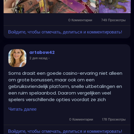
0 Комментарии
749 Просмотры
Войдите, чтобы отмечать, делиться и комментировать!
artabow42
2 дня назад
-
Soms draait een goede casino-ervaring niet alleen
om grote bonussen, maar ook om een
gebruiksvriendelijk platform, snelle uitbetalingen en
een ruim spelaanbod. Daarom vergelijken veel
spelers verschillende opties voordat ze zich
registreren. Tijdens mijn zoektocht kwam ik ook
Читать далее
https://winnit-casino.net/
tegen. Het is altijd slim
om eerst de beschikbare spellen, betaalmethoden
0 Комментарии
178 Просмотры
en bonusvoorwaarden goed te bekijken, zodat je
Войдите, чтобы отмечать, делиться и комментировать!
een casino kiest dat echt bij jouw speelstijl past.