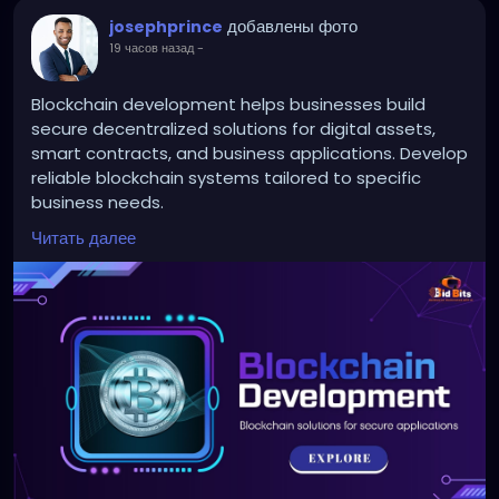
добавлены фото
josephprince
19 часов назад
-
Blockchain development helps businesses build
secure decentralized solutions for digital assets,
smart contracts, and business applications. Develop
reliable blockchain systems tailored to specific
business needs.
Читать далее
To Know More:
https://bidbits.org/blockchain-
development-company
Any queries?
Contact: +91 90805 94078
Mail: business@bidbits.org
#blockchaindevelopment
#blockchaintechnology