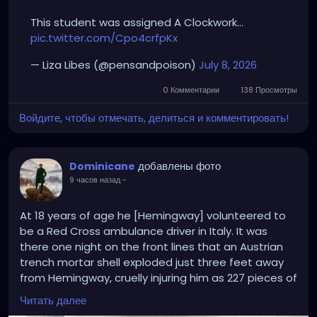
This student was assigned A Clockwork…
pic.twitter.com/Cpo4crfpKx
— Liza Libes (@pensandpoison)
July 8, 2026
0 Комментарии
138 Просмотры
Войдите, чтобы отмечать, делиться и комментировать!
добавлены фото
Dominicane
9 часов назад
-
At 18 years of age he [Hemingway] volunteered to
be a Red Cross ambulance driver in Italy. It was
there one night on the front lines that an Austrian
trench mortar shell exploded just three feet away
from Hemingway, cruelly injuring him as 227 pieces of
shrapnel tore into his legs. Soaked in blood and
Читать далее
unsure if he would live or die, the Protestant in a