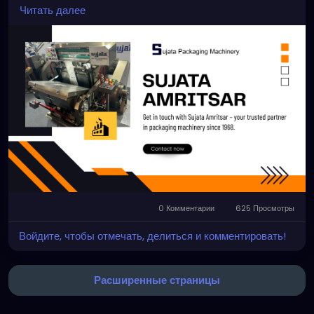
and email to order, contact or request support. We
Читать далее
are delighted to continue to provide the same
reliable level of services and custom engineering
support when needed. Whether it’s for equipment
upgrades or an entirely new project, our team is a
phone call or email away.
https://sujatapackagingmachinery.com/contact-
us/
#sujataamritsar
0 Комментарии
625 Просмотры
Войдите, чтобы отмечать, делиться и комментировать!
Расширенные страницы