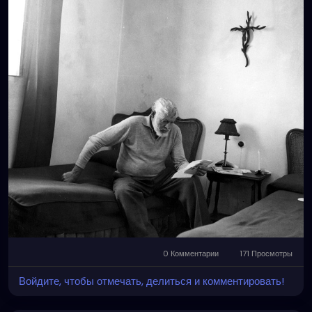
Catholic country found himself praying for the
intercessions of “Our Lady and various saints.”
Crucially, an Italian priest happened upon the
shelled soldiers hanging onto life and anointed
them in the rite of extreme unction. In Hemingway’s
Faith, Mary Claire Kendall notes that “Hemingway
considered July 8, 1918, a day of spiritual rebirth. It
was the day he had stared down death and was
‘anointed’ and absolved of his sins.” From then on,
he called himself Catholic.'
0 Комментарии
171 Просмотры
Войдите, чтобы отмечать, делиться и комментировать!