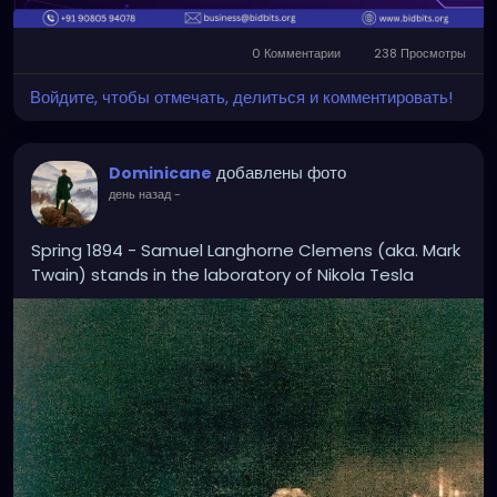
#smartcontracts
#decentralizedsolutions
#web3
#digitalassets
#blockchainservices
0 Комментарии
238 Просмотры
#dappdevelopment
Войдите, чтобы отмечать, делиться и комментировать!
добавлены фото
Dominicane
день назад
-
Spring 1894 - Samuel Langhorne Clemens (aka. Mark
Twain) stands in the laboratory of Nikola Tesla