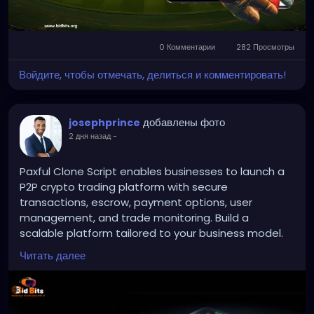
#1xbetclonescript
#sportsbettingplatform
#sportsbettingsoftware
#bettingplatform
0 Комментарии
282 Просмотры
#onlinebetting
#sportsbooksoftware
#gamingplatform
#bettingtechnology
Войдите, чтобы отмечать, делиться и комментировать!
добавлены фото
josephprince
2 дня назад
-
Paxful Clone Script enables businesses to launch a
P2P crypto trading platform with secure
transactions, escrow, payment options, user
management, and trade monitoring. Build a
scalable platform tailored to your business model.
Читать далее
To Know More:
https://bidbits.org/blog/paxful-
clone-script