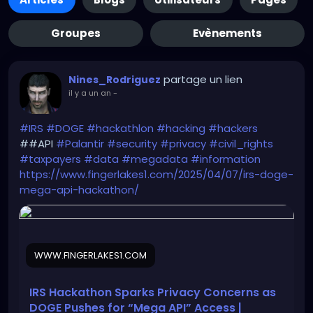
Groupes
Evènements
partage un lien
Nines_Rodriguez
il y a un an
-
#IRS
#DOGE
#hackathlon
#hacking
#hackers
##API
#Palantir
#security
#privacy
#civil_rights
#taxpayers
#data
#megadata
#information
https://www.fingerlakes1.com/2025/04/07/irs-doge-
mega-api-hackathon/
WWW.FINGERLAKES1.COM
IRS Hackathon Sparks Privacy Concerns as
DOGE Pushes for “Mega API” Access |