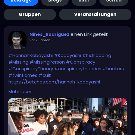
Gruppen
Veranstaltungen
einen Link geteilt
Nines_Rodriguez
vor 2 Jahren
-
#HannahKobayashi
#Kobayashi
#Kidnapping
#Missing
#MissingPerson
#Conspiracy
#ConspiracyTheory
#conspiracytheories
#hackers
#twinflames
#cult
https://betches.com/hannah-kobayashi-
disappearance-timeline-theories-updates/
Mehr lesen