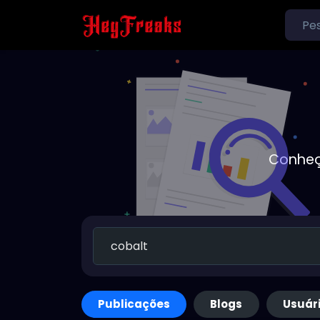
Conheç
Publicações
Blogs
Usuár