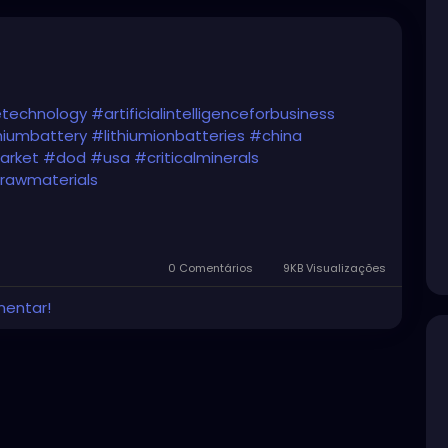
cetechnology
#artificialintelligenceforbusiness
hiumbattery
#lithiumionbatteries
#china
arket
#dod
#usa
#criticalminerals
lrawmaterials
/articles/2024-01-29/pentagon-plans-ai-based-
minerals
0 Comentários
9KB Visualizações
mentar!