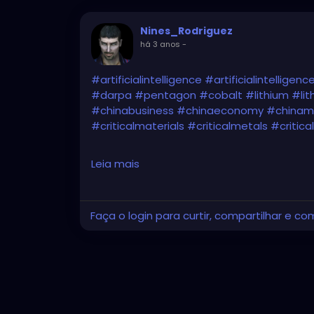
Nines_Rodriguez
há 3 anos
-
#artificialintelligence
#artificialintelligen
#darpa
#pentagon
#cobalt
#lithium
#lit
#chinabusiness
#chinaeconomy
#chinam
#criticalmaterials
#criticalmetals
#critica
https://www.usnews.com/news/technology
Leia mais
program-to-estimate-prices-for-critical-
Faça o login para curtir, compartilhar e co