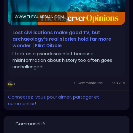
WWW.THEGUARDIAN.COM
Lost civilisations make good TV, but
archaeology’s real stories hold far more
wonder | Flint Dibble
I took on a pseudoscientist because
misinformation about history too often goes
unchallenged
0 Commentaires
5KB Vue
1
Connectez-vous pour aimer, partager et
commenter!
Commandité