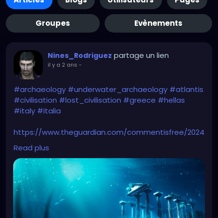
Groupes
Evènements
partage un lien
Nines_Rodriguez
il y a 2 ans
-
#archaeology
#underwater_archaeology
#atlantis
#civilisation
#lost_civilisation
#greece
#hellas
#italy
#italia
https://www.theguardian.com/commentisfree/2024
/apr/28/lost-civilisations-make-good-tv-ancient-
Read plus
apocalypse-but-archaeology-real-stories-hold-
far-more-wonder