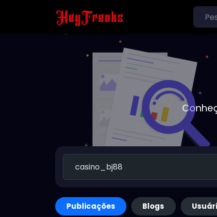
Conheç
Publicações
Blogs
Usuár