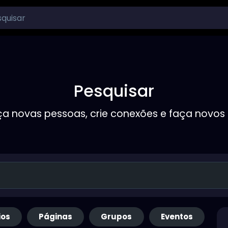
Pesquisar
a novas pessoas, crie conexões e faça novos
ios
Páginas
Grupos
Eventos