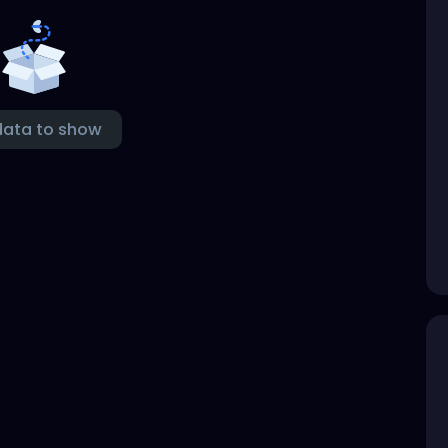
data to show