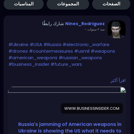
الصفحات
المجموعات
المناسبات
شارك رابطًا
Nines_Rodriguez
-
منذ ٢ سنوات
#Ukraine
#USA
#Russia
#electronic_warfare
#drones
#countermeasures
#usmil
#weapons
#american_weapons
#russian_weapons
#business_insider
#future_wars
https://www.businessinsider.com/russian-
اقرأ أكثر
electronic-warfare-shows-us-needs-for-future-
wars-2024-5
WWW.BUSINESSINSIDER.COM
Russia's jamming of American weapons in
Ukraine is showing the US what it needs to