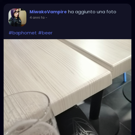
ha aggiunto una foto
MiwakoVampire
4 anni fa
-
#baphomet
#beer