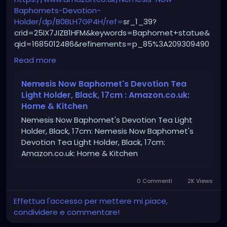
Baphomets-Devotion-
Holder/dp/B0BLH7GP4H/ref=
sr_1_39?
crid=25IX7JIZB1HFM&keywords=Baphomet+statue&
qid=1685012486&refinements=p_85%3A209309490
31&rnid=20930948031&rps=1&sprefix=baphomet+st
Read more
atue%2Caps%2C77&sr=8-39
Nemesis Now Baphomet's Devotion Tea
Light Holder, Black, 17cm : Amazon.co.uk:
Home & Kitchen
Nemesis Now Baphomet's Devotion Tea Light
Holder, Black, 17cm: Nemesis Now Baphomet's
Devotion Tea Light Holder, Black, 17cm:
Amazon.co.uk: Home & Kitchen
0 Commenti
2K Views
Effettua l'accesso per mettere mi piace,
condividere e commentare!