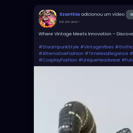
adicionou um vídeo
Xzanthia
G
há um ano
-
Where Vintage Meets Innovation – Discov
#SteampunkStyle
#VintageVibes
#Gothic
#AlternativeFashion
#TimelessElegance
#
#CosplayFashion
#UniqueHeadwear
#Futu