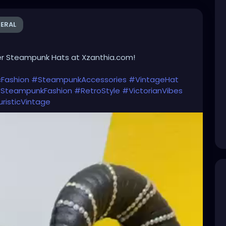
ERAL
er Steampunk Hats at Xzanthia.com!
Fashion
#SteampunkAccessories
#VintageHat
SteampunkFashion
#RetroStyle
#VictorianVibes
risticVintage