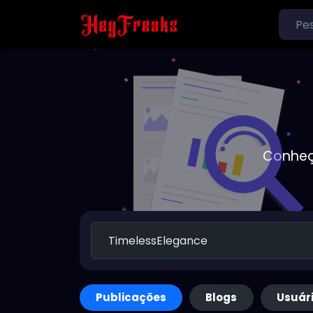
Conheç
Publicações
Blogs
Usuár