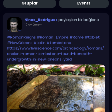
Gruplar
Events
paylaşılan bir bağlantı
Nines_Rodriguez
10 ay önce
-
#RomanReigns
#Roman_Empire
#Rome
#tablet
#NewOrleans
#Latin
#tombstone
https://www.livescience.com/archaeology/romans/
ancient-roman-tombstone-found-beneath-
undergrowth-in-new-orleans-yard