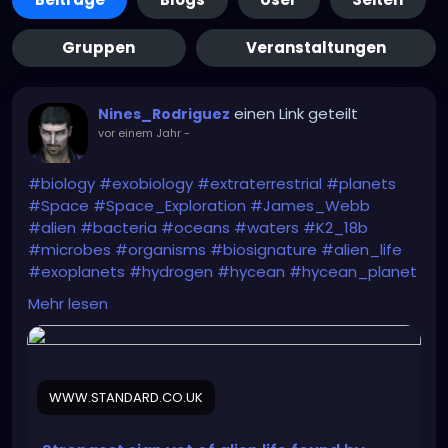
Gruppen
Veranstaltungen
einen Link geteilt
Nines_Rodriguez
vor einem Jahr
-
#biology
#exobiology
#extraterrestrial
#planets
#Space
#Space_Exploration
#James_Webb
#alien
#bacteria
#oceans
#waters
#K2_18b
#microbes
#organisms
#biosignature
#alien_life
#exoplanets
#hydrogen
#hycean
#hycean_planet
#biomarker
Mehr lesen
https://www.standard.co.uk/news/science/alien-
life-ocean-planet-k218-b-scientists-cambridge-
university-b1222935.html
WWW.STANDARD.CO.UK