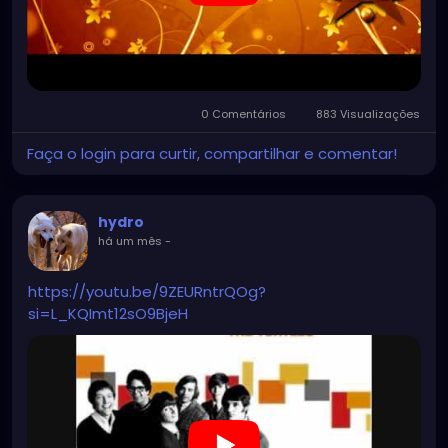
0 Comentários
883 Visualizações
Faça o login para curtir, compartilhar e comentar!
hydro
há um mês
-
https://youtu.be/9ZEURntrQOg?
si=L_KQImt12sO9BjeH