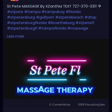
St Pete MASSAGE By XZanthia TEXT 727-370-3311 🌹
#stpete
#tampa
#tampabay
#florida
#stpetersburg
#gulfport
#stpetebeach
#dtsp
#stpetersburgflorida
#ilovetheburg
#stpetefl
#stpetersburgfl
#tampaflorida
#massage
#massagetherapy
Leia mais
#clearwaterbeach
#sarasota
#tampafl
#downtownstpete
#southtampa
#neuromuscular
#largo
#igersstpete
#Pinellascounty
#ilovestpete
#massageTherapist
#instaburg
#brandon
#palmharbor
#Clearwater
0 Comentários
10KB Visualizações