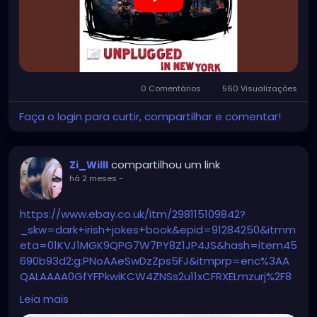
0 Comentários
560 Visualizações
Faça o login para curtir, compartilhar e comentar!
compartilhou um link
Zi_Willl
há 2 meses
-
https://www.ebay.co.uk/itm/298115109842?
_skw=dark+irish+jokes+book&epid=91284250&itmm
eta=01KVJ1MGK9QPG7W7PY8Z1JP4JS&hash=item45
690b93d2:g:PNoAAeSwDzZps5FJ&itmprp=enc%3AA
QALAAAA0GfYFPkwiKCW4ZNSs2u11xCFRXELmzurj%2F8
6qu1t7ac3ofDsUNLsIX1mupPwgGxhosfZh7mUf2sFw1n
Leia mais
QtEfP%2BwU4m46avC3z2fbO8izEsa%2F9LaWb%2F%2