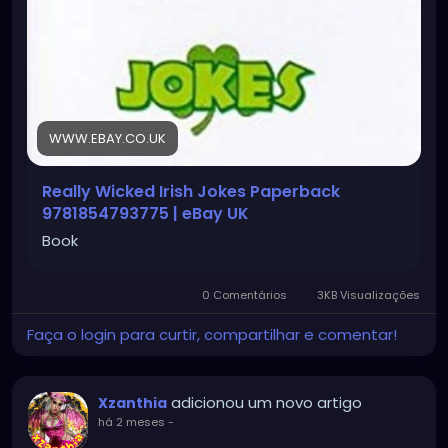
WWW.EBAY.CO.UK
Really Wicked Irish Jokes Paperback
9781854793775 | eBay UK
Book
0 Comentários
3KB Visualizações
Faça o login para curtir, compartilhar e comentar!
adicionou um novo artigo
Xzanthia
há 2 meses
-