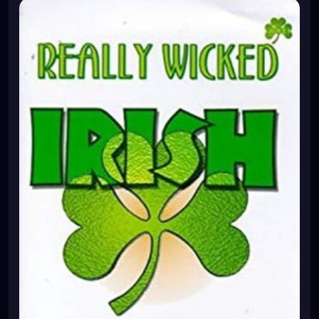
BVkup5IGPPCHi2utZ7ZiMg0YdOAAje2yXUC9iQr5wqzK
dXzjXMY3sIRcVnr9bKyBGz2mezYLiHxSDahInaKRA9JNx
Q2JPa9WCi6rLHqX%2FX%2BSp8IDnWhps4FM%2FYaUk
mrogQlP3n9Ia07nGUeuqN5AIKoMNcMk4l5LyVYDDY%3
D%7Ctkp%3ABk9SR_qJ0sHcZw