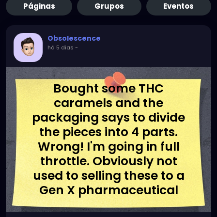
Páginas
Grupos
Eventos
Obsolescence
há 5 dias
-
Bought some THC
caramels and the
packaging says to divide
the pieces into 4 parts.
Wrong! I'm going in full
throttle. Obviously not
used to selling these to a
Gen X pharmaceutical
grand master.