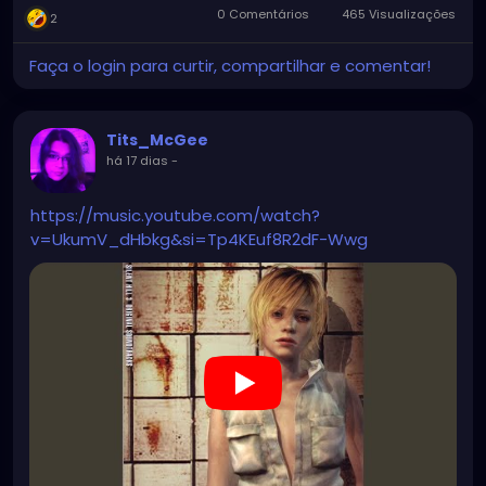
0 Comentários
465 Visualizações
2
Faça o login para curtir, compartilhar e comentar!
Tits_McGee
há 17 dias
-
https://music.youtube.com/watch?
v=UkumV_dHbkg&si=Tp4KEuf8R2dF-Wwg