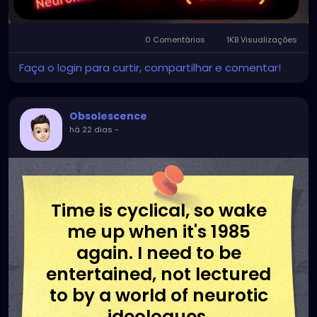
0 Comentários
1KB Visualizações
Faça o login para curtir, compartilhar e comentar!
Obsolescence
há 22 dias
-
Time is cyclical, so wake
me up when it's 1985
again. I need to be
entertained, not lectured
to by a world of neurotic
ideologues.