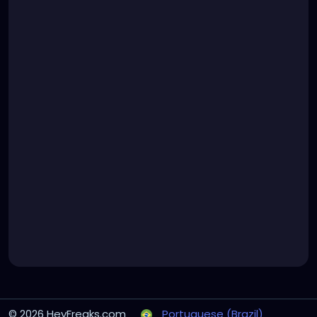
© 2026 HeyFreaks.com
Portuguese (Brazil)