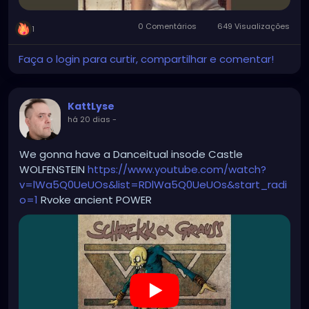
0 Comentários
649 Visualizações
1
Faça o login para curtir, compartilhar e comentar!
KattLyse
há 20 dias
-
We gonna have a Danceitual insode Castle
WOLFENSTEIN
https://www.youtube.com/watch?
v=lWa5Q0UeUOs&list=RDlWa5Q0UeUOs&start_radi
o=1
Rvoke ancient POWER