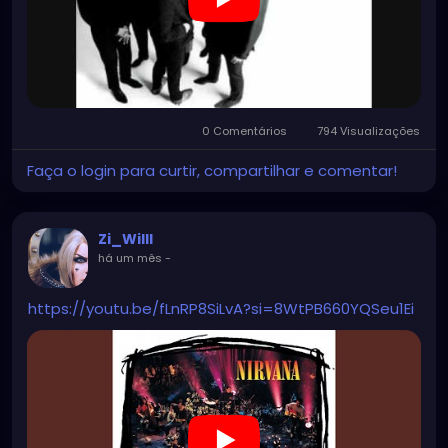
0 Comentários
794 Visualizações
Faça o login para curtir, compartilhar e comentar!
Zi_Willl
há um mês
-
https://youtu.be/fLnRP8SiLvA?si=8WtPB660YQSeu1Ei