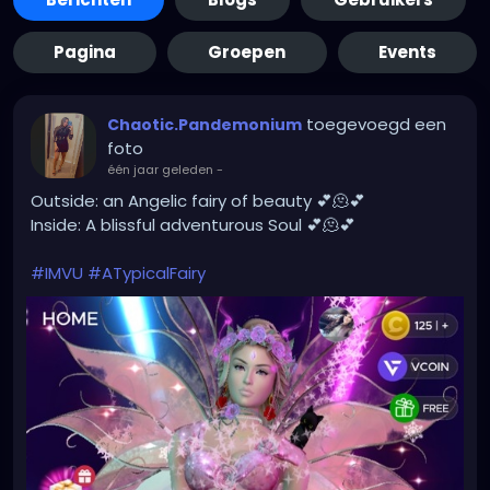
Pagina
Groepen
Events
toegevoegd een
Chaotic.Pandemonium
foto
één jaar geleden
-
Outside: an Angelic fairy of beauty 💕🫠💕
Inside: A blissful adventurous Soul 💕🫠💕
#IMVU
#ATypicalFairy