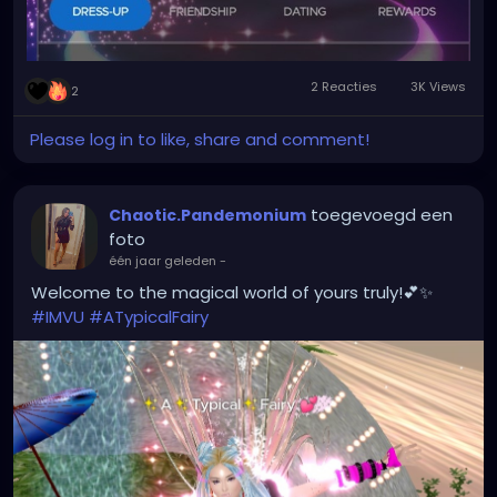
2 Reacties
3K Views
2
Please log in to like, share and comment!
toegevoegd een
Chaotic.Pandemonium
foto
één jaar geleden
-
Welcome to the magical world of yours truly!💕✨
#IMVU
#ATypicalFairy