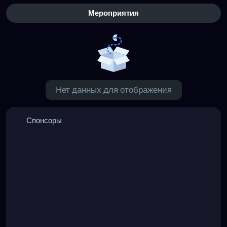
Мероприятия
Нет данных для отображения
Спонсоры