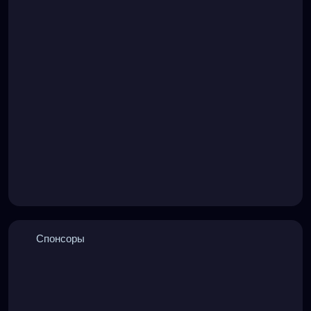
Спонсоры