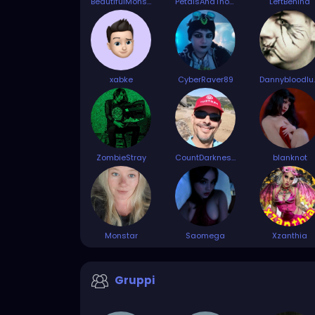
BeautifulMonster
PetalsAndThorns
LeftBehind
xabke
CyberRaver89
Danny
ZombieStray
CountDarkness
blanknot
Monstar
Saomega
Xzanthia
Gruppi