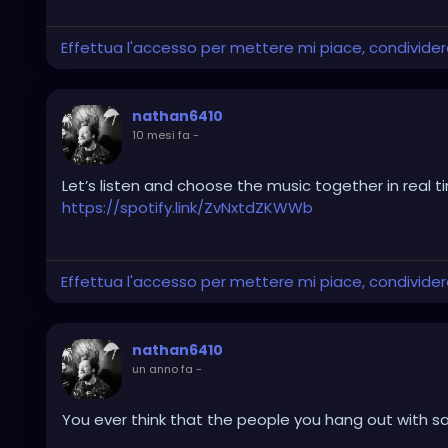
Effettua l'accesso per mettere mi piace, condivid
nathan6410
10 mesi fa
-
Let’s listen and choose the music together in real t
https://spotify.link/ZvNxtdZKWWb
Effettua l'accesso per mettere mi piace, condivid
nathan6410
un anno fa
-
You ever think that the people you hang out with sa