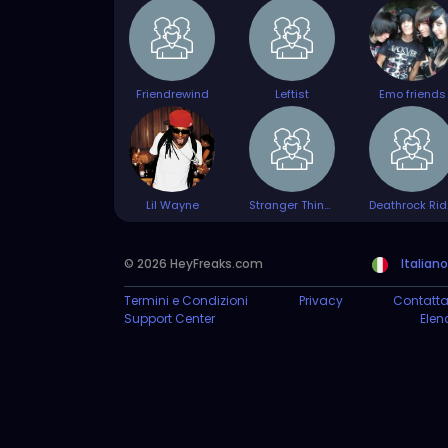
Friendrewind
Leftist
Emo friends
Lil Wayne
Stranger Things
Dea
© 2026 HeyFreaks.com
Italiano
Termini e Condizioni
Privacy
Contatta
Support Center
Elen