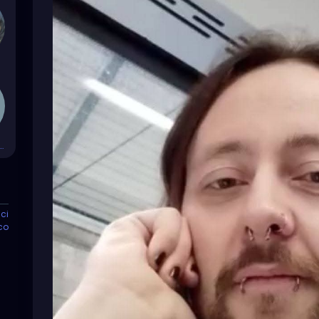
throck Rides Again
ci
co