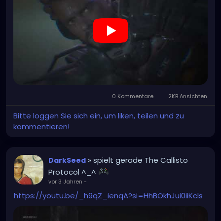
0 Kommentare
2KB Ansichten
Bitte loggen Sie sich ein, um liken, teilen und zu
kommentieren!
» spielt gerade The Callisto
DarkSeed
Protocol ^_^
vor 3 Jahren
-
https://youtu.be/_h9qZ_ienqA?si=HhBOkhJui0iiKcls