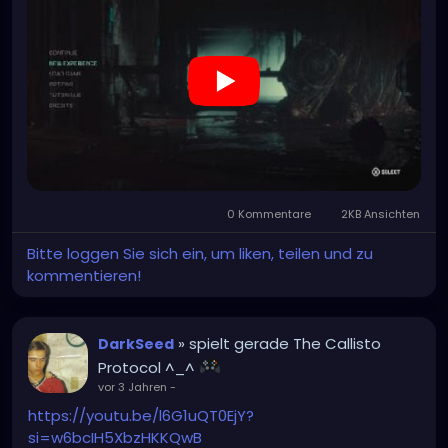
0 Kommentare
2KB Ansichten
Bitte loggen Sie sich ein, um liken, teilen und zu
kommentieren!
» spielt gerade The Callisto
DarkSeed
Protocol ^_^
vor 3 Jahren
-
https://youtu.be/l6G1uQT0EjY?
si=w6bcIH5XbzHKKQwB