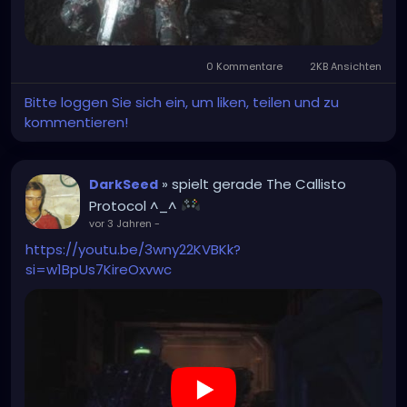
0 Kommentare
2KB Ansichten
Bitte loggen Sie sich ein, um liken, teilen und zu
kommentieren!
» spielt gerade The Callisto
DarkSeed
Protocol ^_^
vor 3 Jahren
-
https://youtu.be/3wny22KVBKk?
si=w1BpUs7KireOxvwc