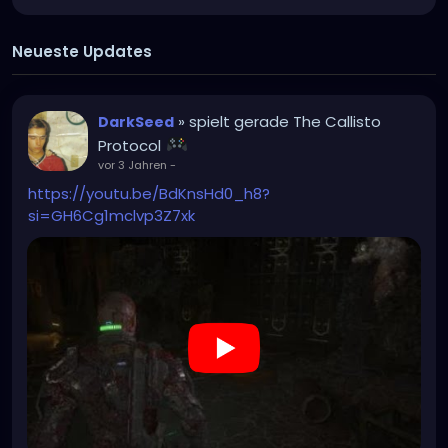
Neueste Updates
» spielt gerade The Callisto
DarkSeed
Protocol
vor 3 Jahren
-
https://youtu.be/BdKnsHd0_h8?
si=GH6Cg1mclvp3Z7xk