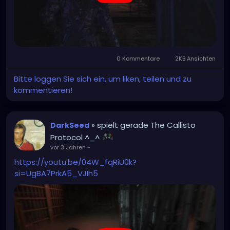
0 Kommentare
2KB Ansichten
Bitte loggen Sie sich ein, um liken, teilen und zu
kommentieren!
» spielt gerade The Callisto
DarkSeed
Protocol ^_^
vor 3 Jahren
-
https://youtu.be/04W_fqRiU0k?
si=UgBA7PrkA5_VJIh5