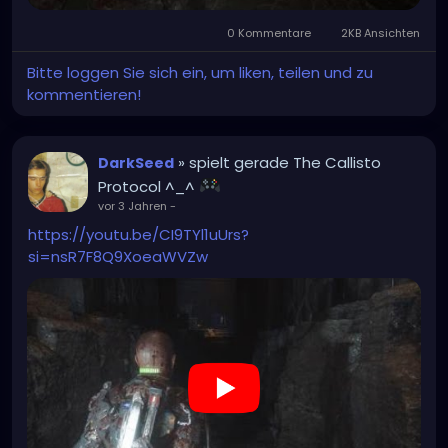
0 Kommentare
2KB Ansichten
Bitte loggen Sie sich ein, um liken, teilen und zu
kommentieren!
» spielt gerade The Callisto
DarkSeed
Protocol ^_^
vor 3 Jahren
-
https://youtu.be/CI9TYl1uUrs?
si=nsR7F8Q9XoeaWVZw