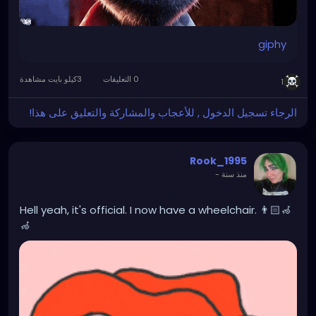
giphy
0 التعليقات
3كيلو بايت مشاهدة
1
الرجاء تسجيل الدخول , للأعجاب والمشاركة والتعليق على هذا!
Rook_1995
منذ سنة
-
Hell yeah, it's official. I now have a wheelchair. 👨🏻‍🦽
🦽