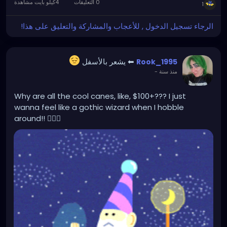
0 التعليقات
4كيلو بايت مشاهدة
1
الرجاء تسجيل الدخول , للأعجاب والمشاركة والتعليق على هذا!
⬅ يشعر بالأسفل
Rook_1995
منذ سنة
-
Why are all the cool canes, like, $100+??? I just
wanna feel like a gothic wizard when I hobble
around!! 🧙🏻‍♂️