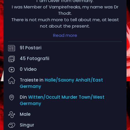
I' am Oliver from Germany.
I was Member of Vampirefreaks, my name was Dr
Thodt.
There is not much more to tell about me, at least
not about the present.
Many years ago I had something like a life, but that
Read more
was a long time ago. There is nothing left of
everything that made me and what I achieved. I am
91 Postari
not complaining, nor do I want pity. Things are the
way they are. I once thought many years ago that I
45 Fotografii
could have a better life, that I had left the old
0 Video
behind. I invested years in education, work, etc. But it
was in vain. I lived a full, exciting life, but one that
Traieste in
Halle/Saxony Anhalt/East
many would call "bad". And at some point I thought I
Germany
could achieve more, open new doors and live a
"proper" life. That was the biggest mistake of my
Din
Witten/Occult Murder Town/West
life. My "bad" life was what I found fulfilment and
Germany
recognition in. I couldn't fit into the "normal" life
Male
because I wasn't given a chance. I did everything
the way it was considered "right" and "correct".
Singur
What did I get in return? Nothing. On the contrary,