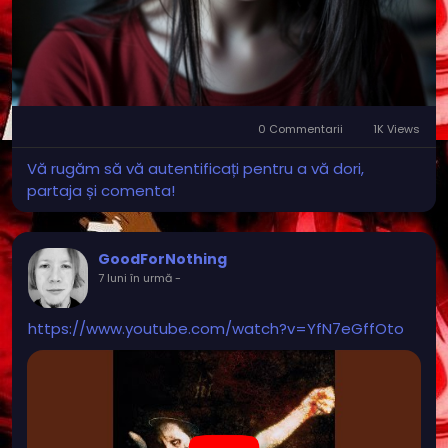
0 Commentarii
1K Views
Vă rugăm să vă autentificați pentru a vă dori,
partaja și comenta!
GoodForNothing
7 luni în urmă
-
https://www.youtube.com/watch?v=YfN7eGffOto