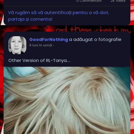
0 Commentarii
2K Views
Vă rugăm să vă autentificați pentru a vă dori,
partaja și comenta!
a adăugat o fotografie
GoodForNothing
9 luni în urmă
-
Other Version of RL-Tanya....