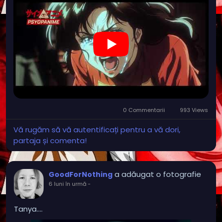
0 Commentarii
993 Views
Vă rugăm să vă autentificați pentru a vă dori,
partaja și comenta!
a adăugat o fotografie
GoodForNothing
6 luni în urmă
-
Tanya....