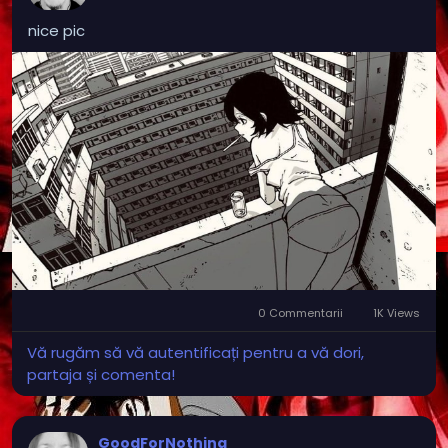
nice pic
0 Commentarii
1K Views
Vă rugăm să vă autentificați pentru a vă dori,
partaja și comenta!
GoodForNothing