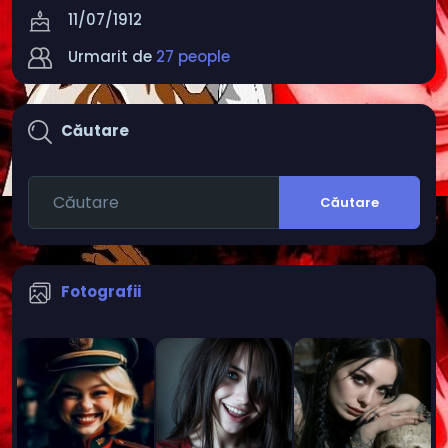
things only got worse. My old world no longer exists.
11/07/1912
There is nothing left. Now I eke out an existence. But
Urmarit de
27 people
I don't want to complain, it was my decision, my
mistake. Now I have to bear the consequences. I
don't want to complain, there are people who are
much worse off. I just have to accept that there is
Căutare
no hope. I am just good for nothing.
Căutare
Fotografii