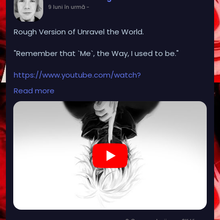
9 luni în urmă
-
Rough Version of Unravel the World.
"Remember that `Me`, the Way, I used to be."
https://www.youtube.com/watch?
v=QpgWc5u0PPw
Read more