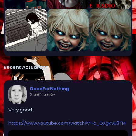
Recent Actualizat
GoodForNothing
5 luni în urmă
-
Very good:
https://www.youtube.com/watch?v=c_QXgKvu3TM