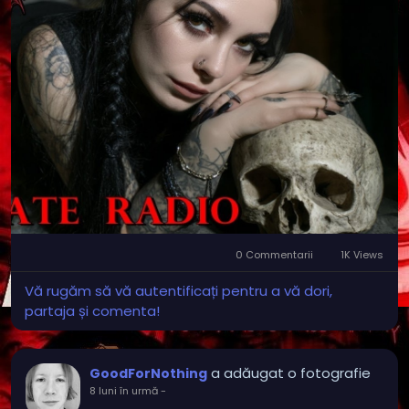
0 Commentarii
1K Views
Vă rugăm să vă autentificați pentru a vă dori,
partaja și comenta!
a adăugat o fotografie
GoodForNothing
8 luni în urmă
-