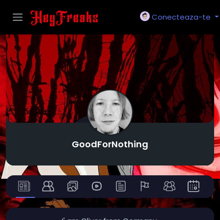
Conecteaza-te
GoodForNothing