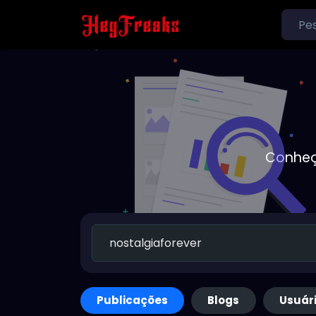
Conheç
Publicações
Blogs
Usuár