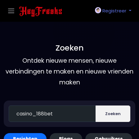
Registreer
Zoeken
Ontdek nieuwe mensen, nieuwe
verbindingen te maken en nieuwe vrienden
maken
Zoeken
Berichten
Blogs
Gebruikers