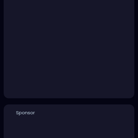
Sponsor