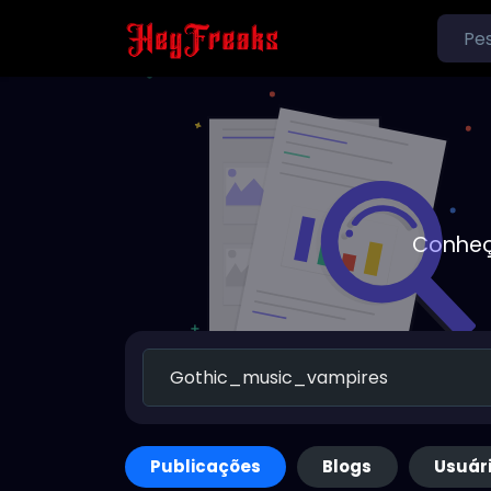
Conheç
Publicações
Blogs
Usuár