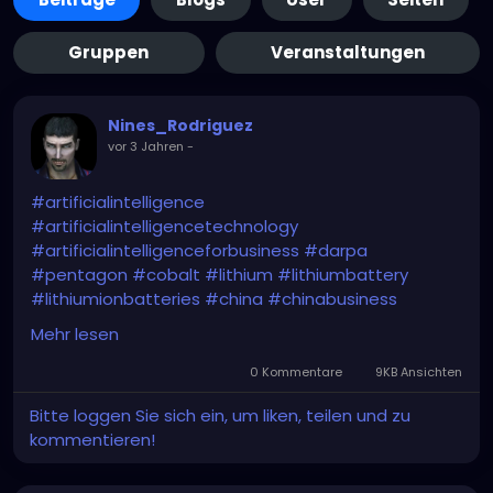
Gruppen
Veranstaltungen
Nines_Rodriguez
vor 3 Jahren
-
#artificialintelligence
#artificialintelligencetechnology
#artificialintelligenceforbusiness
#darpa
#pentagon
#cobalt
#lithium
#lithiumbattery
#lithiumionbatteries
#china
#chinabusiness
#chinaeconomy
#chinamarket
#dod
#usa
Mehr lesen
#criticalminerals
#criticalmaterials
#criticalmetals
#criticalrawmaterials
0 Kommentare
9KB Ansichten
Bitte loggen Sie sich ein, um liken, teilen und zu
https://www.usnews.com/news/technology/articles
kommentieren!
/2024-01-29/pentagon-plans-ai-based-program-
to-estimate-prices-for-critical-minerals