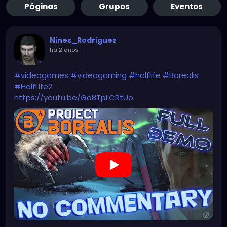
Páginas
Grupos
Eventos
Nines_Rodriguez
há 2 anos
-
#videogames
#videogaming
#halflife
#Borealis
#HalfLife2
https://youtu.be/Go8TpLCRtUo