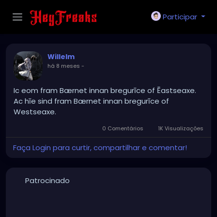
Participar
Willelm
há 8 meses
-
Ic eom fram Bærnet innan bregurīce of Ēastseaxe.
Ac hīe sind fram Bærnet innan bregurīce of
Westseaxe.
0 Comentários
1K Visualizações
Faça Login para curtir, compartilhar e comentar!
Patrocinado