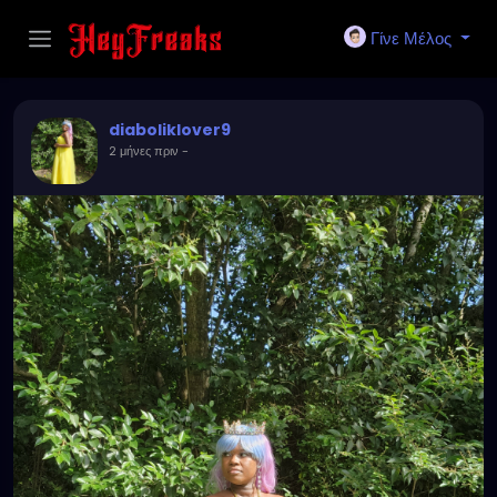
Γίνε Μέλος
diaboliklover9
2 μήνες πριν
-