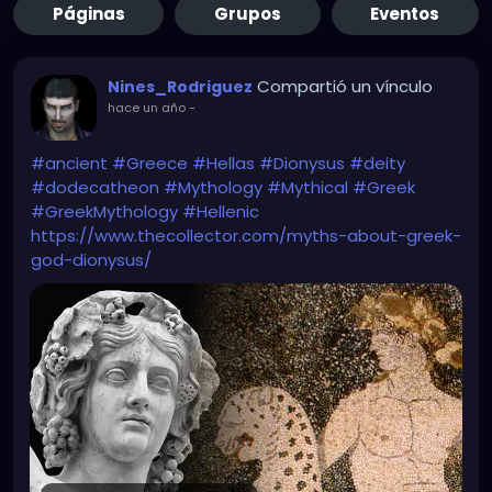
Páginas
Grupos
Eventos
Compartió un vínculo
Nines_Rodriguez
hace un año
-
#ancient
#Greece
#Hellas
#Dionysus
#deity
#dodecatheon
#Mythology
#Mythical
#Greek
#GreekMythology
#Hellenic
https://www.thecollector.com/myths-about-greek-
god-dionysus/