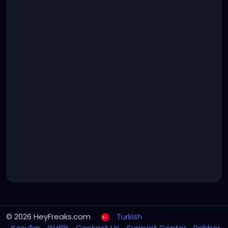
© 2026 HeyFreaks.com
Turkish
Koşullar
Gizlilik
Contact Us
Support Center
Rehber