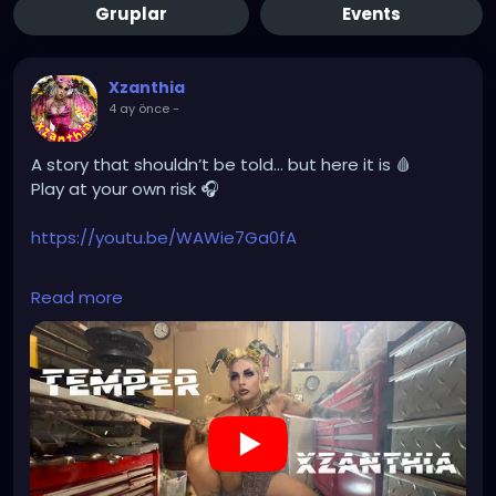
Gruplar
Events
Xzanthia
4 ay önce
-
A story that shouldn’t be told… but here it is 🩸
Play at your own risk 🎧
https://youtu.be/WAWie7Ga0fA
#OriginalMusic
#DarkStory
#CreepyAesthetic
Read more
#AltMusic
#IndieVibes
#MusicVideoRelease
#YouTubeViews
#WatchNow
#HauntingMelody
#SpookyVibes
#ArtistOnTheRise
#NewDrop
#ListenNow